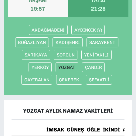
AKŞAM
YATSI
19:57
21:28
AKDAĞMADENİ
AYDINCIK (Y)
BOĞAZLIYAN
KADIŞEHRİ
SARAYKENT
SARIKAYA
SORGUN
YENİFAKILI
YERKÖY
YOZGAT
ÇANDIR
ÇAYIRALAN
ÇEKEREK
ŞEFAATLİ
YOZGAT AYLIK NAMAZ VAKITLERI
İMSAK
GÜNEŞ
ÖĞLE
İKINDI
AKŞ