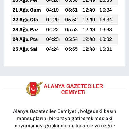
20 Ağu Per
04:18
05:50
12:49
16:35
19:
21 Ağu Cum
04:19
05:51
12:49
16:34
19:
22 Ağu Cts
04:20
05:52
12:49
16:34
19:
23 Ağu Paz
04:22
05:53
12:49
16:33
19:
24 Ağu Pts
04:23
05:54
12:48
16:32
19:
25 Ağu Sal
04:24
05:55
12:48
16:31
19:
Alanya Gazeteciler Cemiyeti, bölgedeki basın
mensuplarını bir araya getirerek mesleki
dayanışmayı güçlendiren, tarafsız ve özgür