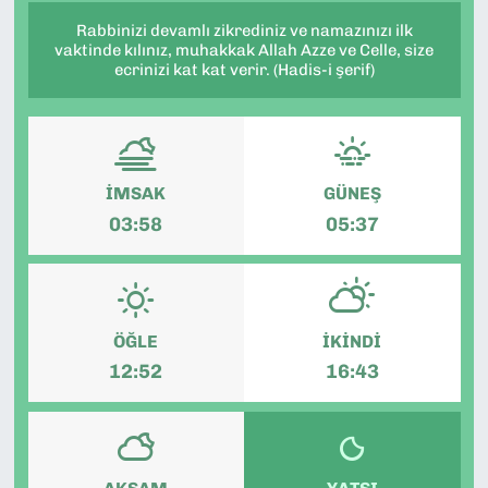
Rabbinizi devamlı zikrediniz ve namazınızı ilk
vaktinde kılınız, muhakkak Allah Azze ve Celle, size
ecrinizi kat kat verir. (Hadis-i şerif)
İMSAK
GÜNEŞ
03:58
05:37
ÖĞLE
İKINDI
12:52
16:43