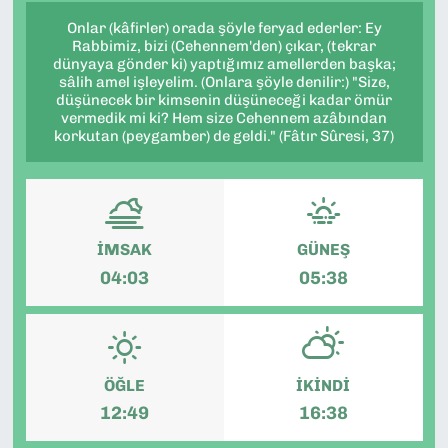
Onlar (kâfirler) orada şöyle feryad ederler: Ey
Rabbimiz, bizi (Cehennem'den) çıkar, (tekrar
dünyaya gönder ki) yaptığımız amellerden başka;
sâlih amel işleyelim. (Onlara şöyle denilir:) "Size,
düşünecek bir kimsenin düşüneceği kadar ömür
vermedik mi ki? Hem size Cehennem azâbından
korkutan (peygamber) de geldi." (Fâtır Sûresi, 37)
İMSAK
GÜNEŞ
04:03
05:38
ÖĞLE
İKINDI
12:49
16:38