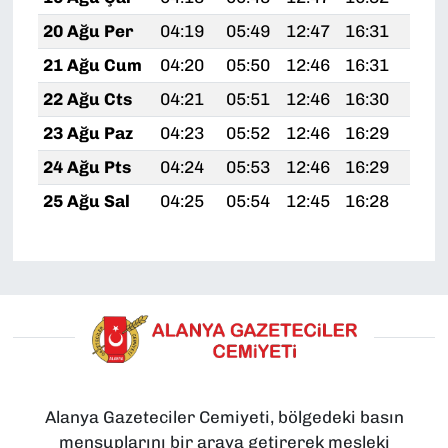
20 Ağu Per
04:19
05:49
12:47
16:31
19:
21 Ağu Cum
04:20
05:50
12:46
16:31
19:
22 Ağu Cts
04:21
05:51
12:46
16:30
19:
23 Ağu Paz
04:23
05:52
12:46
16:29
19:
24 Ağu Pts
04:24
05:53
12:46
16:29
19:
25 Ağu Sal
04:25
05:54
12:45
16:28
19:
Alanya Gazeteciler Cemiyeti, bölgedeki basın
mensuplarını bir araya getirerek mesleki