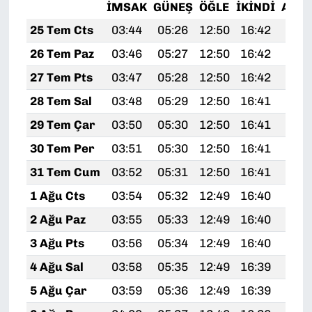
İMSAK
GÜNEŞ
ÖĞLE
İKINDI
AKŞ
25 Tem Cts
03:44
05:26
12:50
16:42
20:
26 Tem Paz
03:46
05:27
12:50
16:42
20:
27 Tem Pts
03:47
05:28
12:50
16:42
20:
28 Tem Sal
03:48
05:29
12:50
16:41
20:
29 Tem Çar
03:50
05:30
12:50
16:41
20:
30 Tem Per
03:51
05:30
12:50
16:41
19:
31 Tem Cum
03:52
05:31
12:50
16:41
19:
1 Ağu Cts
03:54
05:32
12:49
16:40
19:
2 Ağu Paz
03:55
05:33
12:49
16:40
19:
3 Ağu Pts
03:56
05:34
12:49
16:40
19:
4 Ağu Sal
03:58
05:35
12:49
16:39
19:
5 Ağu Çar
03:59
05:36
12:49
16:39
19: