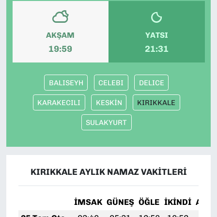
AKŞAM
YATSI
19:59
21:31
BALISEYH
CELEBI
DELICE
KARAKECILI
KESKİN
KIRIKKALE
SULAKYURT
KIRIKKALE AYLIK NAMAZ VAKITLERI
İMSAK
GÜNEŞ
ÖĞLE
İKINDI
AKŞ