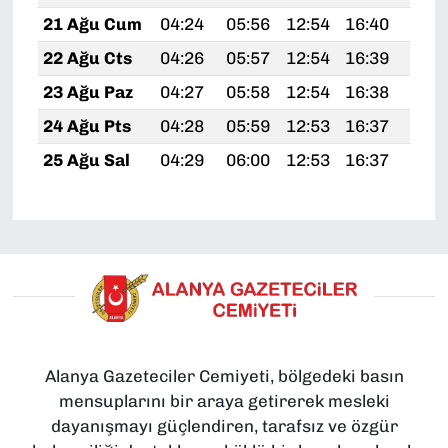
21 Ağu Cum
04:24
05:56
12:54
16:40
19:
22 Ağu Cts
04:26
05:57
12:54
16:39
19:
23 Ağu Paz
04:27
05:58
12:54
16:38
19:
24 Ağu Pts
04:28
05:59
12:53
16:37
19:
25 Ağu Sal
04:29
06:00
12:53
16:37
19:
Alanya Gazeteciler Cemiyeti, bölgedeki basın
mensuplarını bir araya getirerek mesleki
dayanışmayı güçlendiren, tarafsız ve özgür