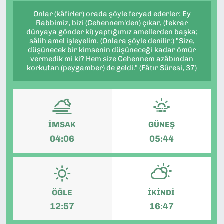
Onlar (kâfirler) orada şöyle feryad ederler: Ey
Rabbimiz, bizi (Cehennem'den) çıkar, (tekrar
dünyaya gönder ki) yaptığımız amellerden başka;
sâlih amel işleyelim. (Onlara şöyle denilir:) "Size,
düşünecek bir kimsenin düşüneceği kadar ömür
vermedik mi ki? Hem size Cehennem azâbından
korkutan (peygamber) de geldi." (Fâtır Sûresi, 37)
İMSAK
GÜNEŞ
04:06
05:44
ÖĞLE
İKINDI
12:57
16:47