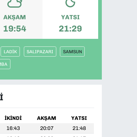
AKŞAM
YATSI
19:54
21:29
LADİK
SALIPAZARI
SAMSUN
MBA
I
İKINDI
AKŞAM
YATSI
16:43
20:07
21:48