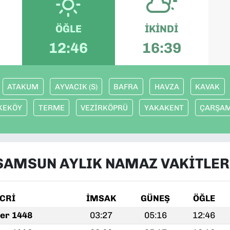
ÖĞLE
İKINDI
12:46
16:39
ATAKUM
AYVACIK (S)
BAFRA
HAVZA
KAVAK
KEKÖY
TERME
VEZİRKÖPRÜ
YAKAKENT
ÇARŞA
SAMSUN AYLIK NAMAZ VAKITLER
İCRİ
İMSAK
GÜNEŞ
ÖĞLE
fer 1448
03:27
05:16
12:46