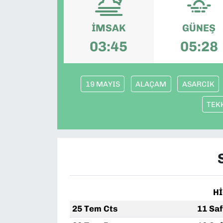
İMSAK
GÜNEŞ
03:45
05:28
19 MAYIS
ALAÇAM
ASARCIK
TEK
H
25 Tem Cts
11 Sa