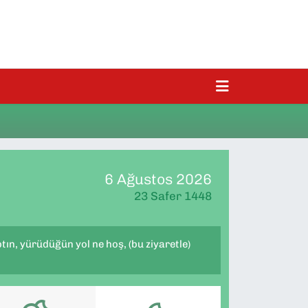
6 Ağustos 2026
23 Safer 1448
ptın, yürüdüğün yol ne hoş, (bu ziyaretle)