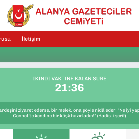
rusu
İletişim
İKINDI VAKTINE KALAN SÜRE
21:36
ardeşini ziyaret ederse, bir melek, ona şöyle nidâ eder: "Ne iyi ya
Cennet'te kendine bir köşk hazırladın!" (Hadis-i şerif)