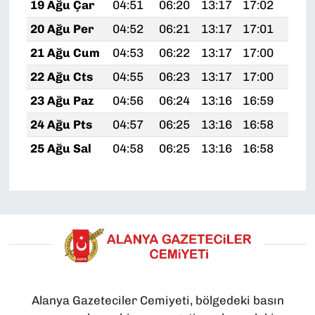
19 Ağu Çar
04:51
06:20
13:17
17:02
20:
20 Ağu Per
04:52
06:21
13:17
17:01
20:
21 Ağu Cum
04:53
06:22
13:17
17:00
20:
22 Ağu Cts
04:55
06:23
13:17
17:00
20:
23 Ağu Paz
04:56
06:24
13:16
16:59
19:
24 Ağu Pts
04:57
06:25
13:16
16:58
19:
25 Ağu Sal
04:58
06:25
13:16
16:58
19:
Alanya Gazeteciler Cemiyeti, bölgedeki basın