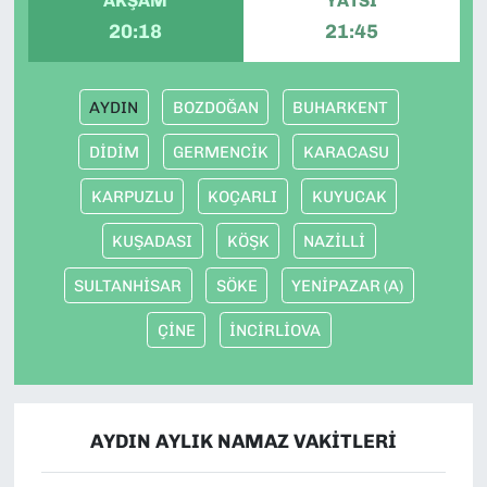
AKŞAM
YATSI
20:18
21:45
AYDIN
BOZDOĞAN
BUHARKENT
DİDİM
GERMENCİK
KARACASU
KARPUZLU
KOÇARLI
KUYUCAK
KUŞADASI
KÖŞK
NAZİLLİ
SULTANHİSAR
SÖKE
YENİPAZAR (A)
ÇİNE
İNCİRLİOVA
AYDIN AYLIK NAMAZ VAKITLERI