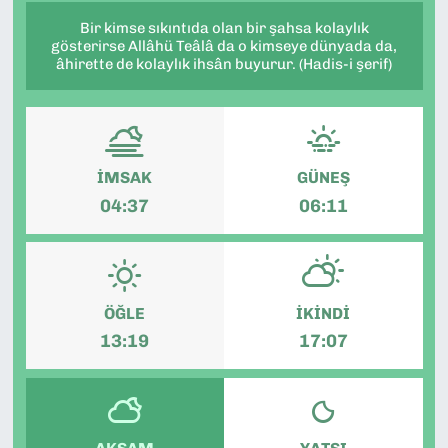
Bir kimse sıkıntıda olan bir şahsa kolaylık
gösterirse Allâhü Teâlâ da o kimseye dünyada da,
âhirette de kolaylık ihsân buyurur. (Hadis-i şerif)
İMSAK
GÜNEŞ
04:37
06:11
ÖĞLE
İKINDI
13:19
17:07