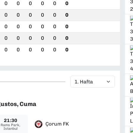
0
0
0
0
0
0
0
0
0
0
0
0
0
0
0
0
0
0
0
0
0
0
0
0
0
0
0
0
0
0
ğustos, Cuma
21:30
Çorum FK
Rams Park,
Istanbul