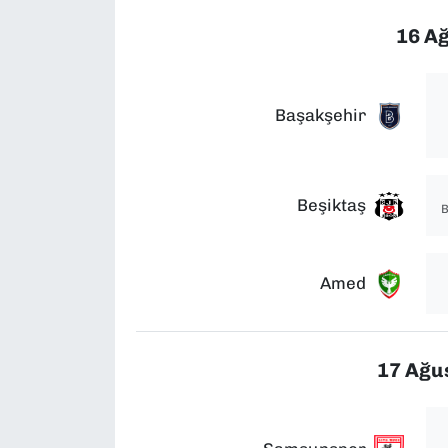
16 Ağ
Başakşehir
Beşiktaş
B
Amed
17 Ağu