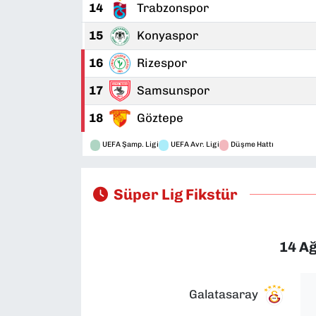
14
Trabzonspor
15
Konyaspor
16
Rizespor
17
Samsunspor
18
Göztepe
UEFA Şamp. Ligi
UEFA Avr. Ligi
Düşme Hattı
Süper Lig Fikstür
14 A
Galatasaray