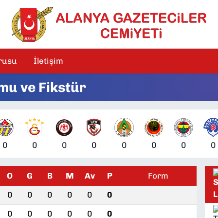
rusu
İletişim
mu ve Fikstür
0
0
0
0
0
0
0
0
O
G
B
M
Av
P
Form
0
0
0
0
0
0
0
0
0
0
0
0