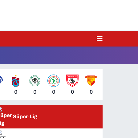
0
0
0
0
0
Süper Lig