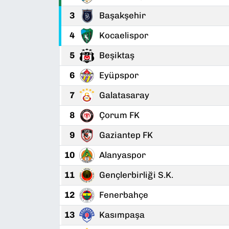
3
Başakşehir
4
Kocaelispor
5
Beşiktaş
6
Eyüpspor
7
Galatasaray
8
Çorum FK
9
Gaziantep FK
10
Alanyaspor
11
Gençlerbirliği S.K.
12
Fenerbahçe
13
Kasımpaşa