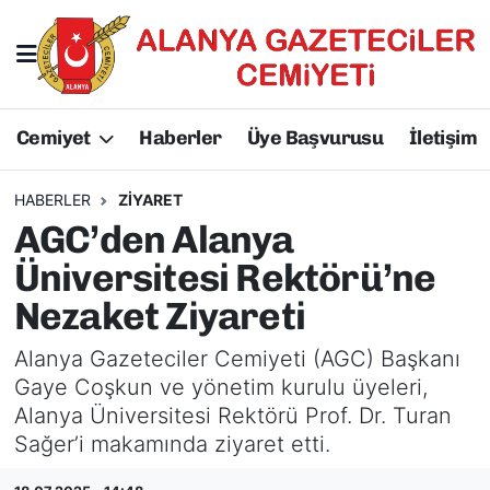
Hakkımızda
Başkan Hakkında
Cemiyet
Haberler
Üye Başvurusu
İletişim
Başkanlarımız
AGC Hakkında
Yönetim Kurulu
Yönetim Kurulu
HABERLER
ZIYARET
AGC’den Alanya
Üyelerimiz
Üyelerimiz
Üniversitesi Rektörü’ne
Nezaket Ziyareti
Tüzüğümüz
Başkanlarımız
Alanya Gazeteciler Cemiyeti (AGC) Başkanı
Üye Başvurusu
Tüzüğümüz
Gaye Coşkun ve yönetim kurulu üyeleri,
Alanya Üniversitesi Rektörü Prof. Dr. Turan
Sağer’i makamında ziyaret etti.