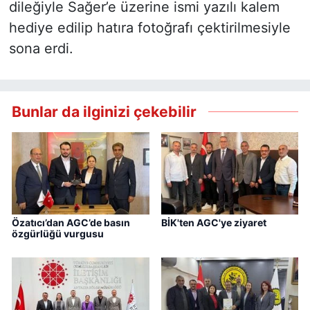
dileğiyle Sağer’e üzerine ismi yazılı kalem
hediye edilip hatıra fotoğrafı çektirilmesiyle
sona erdi.
Bunlar da ilginizi çekebilir
Özatıcı’dan AGC’de basın
BİK'ten AGC'ye ziyaret
özgürlüğü vurgusu