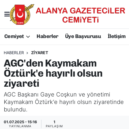
Hakkımızda
Başkan Hakkında
Cemiyet
Haberler
Üye Başvurusu
İletişim
Başkanlarımız
AGC Hakkında
Yönetim Kurulu
Yönetim Kurulu
HABERLER
ZIYARET
AGC'den Kaymakam
Üyelerimiz
Üyelerimiz
Öztürk'e hayırlı olsun
ziyareti
Tüzüğümüz
Başkanlarımız
AGC Başkanı Gaye Coşkun ve yönetimi
Üye Başvurusu
Tüzüğümüz
Kaymakam Öztürk'e hayırlı olsun ziyaretinde
bulundu.
01.07.2025 - 15:16
1
YAYINLANMA
PAYLAŞIM