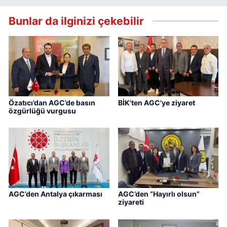
Bunlar da ilginizi çekebilir
Özatıcı’dan AGC’de basın
BİK'ten AGC'ye ziyaret
özgürlüğü vurgusu
AGC’den Antalya çıkarması
AGC’den “Hayırlı olsun”
ziyareti