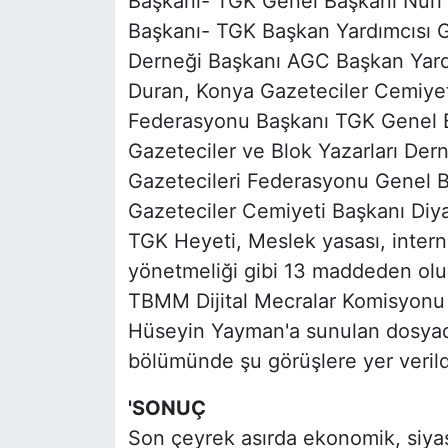
Başkanı- TGK Genel Başkanı Nuri
Başkanı- TGK Başkan Yardımcısı 
Derneği Başkanı AGC Başkan Yar
Duran, Konya Gazeteciler Cemiyet
Federasyonu Başkanı TGK Genel B
Gazeteciler ve Blok Yazarları Der
Gazetecileri Federasyonu Genel B
Gazeteciler Cemiyeti Başkanı Diya
TGK Heyeti, Meslek yasası, interne
yönetmeliği gibi 13 maddeden ol
TBMM Dijital Mecralar Komisyonu B
Hüseyin Yayman'a sunulan dosyad
bölümünde şu görüşlere yer verild
'SONUÇ
Son çeyrek asırda ekonomik, siyas