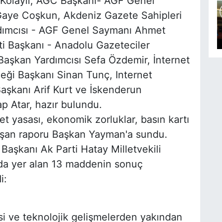
 Kolaylı, AGC Başkanı- AGF Genel
Gaye Coşkun, Akdeniz Gazete Sahipleri
dımcısı - AGF Genel Saymanı Ahmet
i Başkanı - Anadolu Gazeteciler
aşkan Yardımcısı Sefa Özdemir, İnternet
neği Başkanı Sinan Tunç, Internet
aşkanı Arif Kurt ve İskenderun
p Atar, hazır bulundu.
t yasası, ekonomik zorluklar, basın kartı
uşan raporu Başkan Yayman'a sundu.
aşkanı Ak Parti Hatay Milletvekili
a yer alan 13 maddenin sonuç
i:
i ve teknolojik gelişmelerden yakından