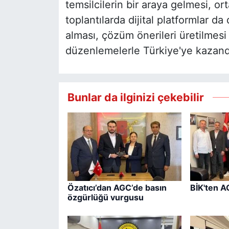
temsilcilerin bir araya gelmesi, o
toplantılarda dijital platformlar da
alması, çözüm önerileri üretilmesi 
düzenlemelerle Türkiye'ye kazandır
Bunlar da ilginizi çekebilir
Özatıcı’dan AGC’de basın
BİK'ten A
özgürlüğü vurgusu