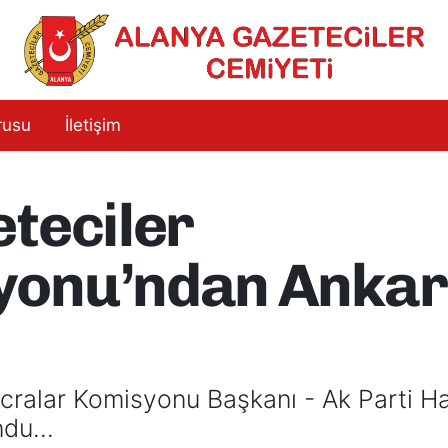
rusu
İletişim
teciler
yonu’ndan Anka
ralar Komisyonu Başkanı - Ak Parti Hat
undu…