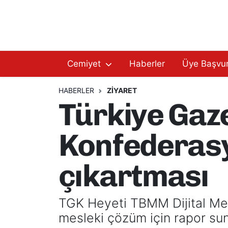
Hakkımızda
Başkan Hakkında
Cemiyet
Haberler
Üye Başvu
Başkanlarımız
AGC Hakkında
Yönetim Kurulu
Yönetim Kurulu
HABERLER
ZIYARET
Türkiye Gaze
Üyelerimiz
Üyelerimiz
Konfederas
Tüzüğümüz
Başkanlarımız
çıkartması
Üye Başvurusu
Tüzüğümüz
TGK Heyeti TBMM Dijital Mec
mesleki çözüm için rapor s