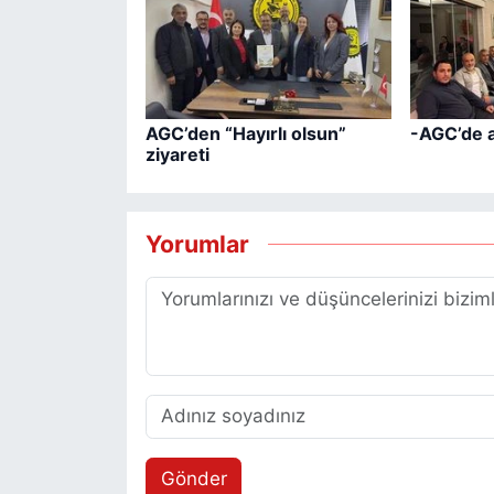
AGC’den “Hayırlı olsun”
-AGC’de 
ziyareti
Yorumlar
Gönder