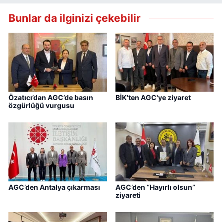
Bunlar da ilginizi çekebilir
Özatıcı’dan AGC’de basın
BİK'ten AGC'ye ziyaret
özgürlüğü vurgusu
AGC’den Antalya çıkarması
AGC’den “Hayırlı olsun”
ziyareti