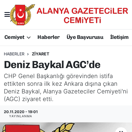
Hakkımızda
Başkan Hakkında
Cemiyet
Haberler
Üye Başvurusu
İletişim
Başkanlarımız
AGC Hakkında
Yönetim Kurulu
Yönetim Kurulu
HABERLER
ZIYARET
Deniz Baykal AGC’de
Üyelerimiz
Üyelerimiz
CHP Genel Başkanlığı görevinden istifa
Tüzüğümüz
Başkanlarımız
ettikten sonra ilk kez Ankara dışına çıkan
Deniz Baykal, Alanya Gazeteciler Cemiyeti'ni
Üye Başvurusu
Tüzüğümüz
(AGC) ziyaret etti.
20.11.2020 - 19:01
YAYINLANMA