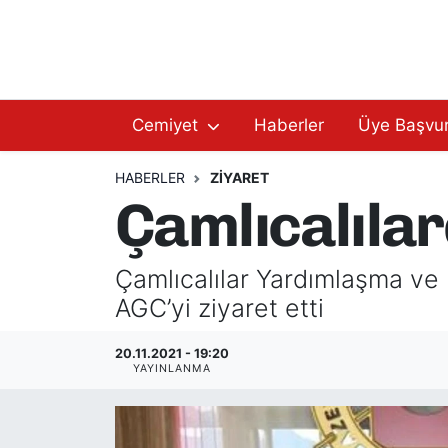
Hakkımızda
Başkan Hakkında
Cemiyet
Haberler
Üye Başvu
Başkanlarımız
AGC Hakkında
Yönetim Kurulu
Yönetim Kurulu
HABERLER
ZIYARET
Çamlıcalılar
Üyelerimiz
Üyelerimiz
​​​​​​​Çamlıcalılar Yardımlaş
Tüzüğümüz
Başkanlarımız
AGC’yi ziyaret etti
Üye Başvurusu
Tüzüğümüz
20.11.2021 - 19:20
YAYINLANMA