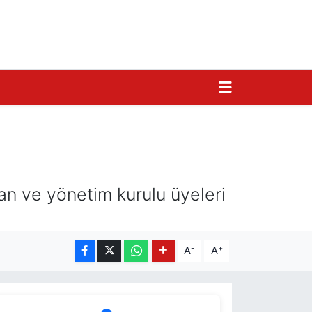
slan ve yönetim kurulu üyeleri
-
+
A
A