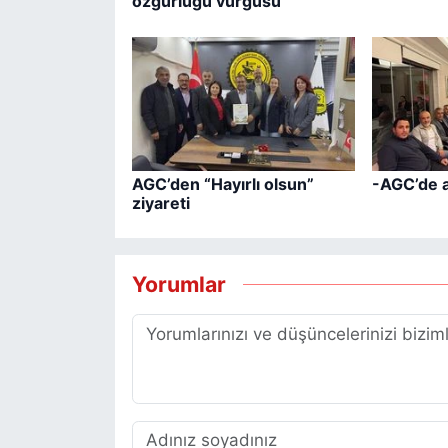
özgürlüğü vurgusu
AGC’den “Hayırlı olsun”
-AGC’de 
ziyareti
Yorumlar