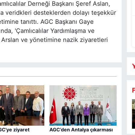
amlıcalılar Derneği Başkanı Şeref Aslan,
 veridkleri desteklerden dolayı teşekkür
timine tanıttı. AGC Başkanı Gaye
ında, 'Çamlıcalılar Yardımlaşma ve
rslan ve yönetimine nazik ziyaretleri
Y
GC'ye ziyaret
AGC’den Antalya çıkarması