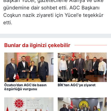
Başkan Yücel, gazetecilerle Alanya ve ülke
gündemine dair sohbet etti. AGC Başkanı
Coşkun nazik ziyareti için Yücel'e teşekkür
etti.
Bunlar da ilginizi çekebilir
Özatıcı’dan AGC’de basın
BİK'ten AGC'ye ziyaret
özgürlüğü vurgusu