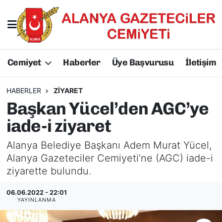
Hakkımızda
Başkan Hakkında
Cemiyet
Haberler
Üye Başvurusu
İletişim
Başkanlarımız
AGC Hakkında
Yönetim Kurulu
Yönetim Kurulu
HABERLER
ZIYARET
Başkan Yücel’den AGC’ye
Üyelerimiz
Üyelerimiz
iade-i ziyaret
Tüzüğümüz
Başkanlarımız
Alanya Belediye Başkanı Adem Murat Yücel,
Alanya Gazeteciler Cemiyeti’ne (AGC) iade-i
Üye Başvurusu
Tüzüğümüz
ziyarette bulundu.
06.06.2022 - 22:01
YAYINLANMA