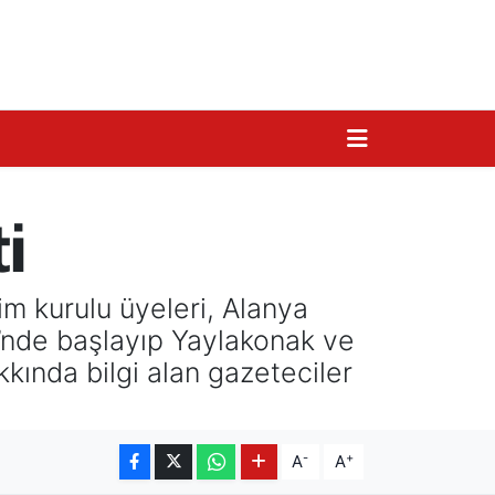
i
 kurulu üyeleri, Alanya
i’nde başlayıp Yaylakonak ve
kında bilgi alan gazeteciler
-
+
A
A