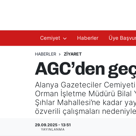
Hakkımızda
Başkan Hakkında
Cemiyet
Haberler
Üye Başvu
Başkanlarımız
AGC Hakkında
Yönetim Kurulu
Yönetim Kurulu
HABERLER
ZIYARET
AGC’den geçm
Üyelerimiz
Üyelerimiz
Alanya Gazeteciler Cemiyeti
Tüzüğümüz
Başkanlarımız
Orman İşletme Müdürü Bilal Yü
Üye Başvurusu
Tüzüğümüz
Şıhlar Mahallesi’ne kadar yay
özverili çalışmaları nedeniyl
29.09.2025 - 13:51
YAYINLANMA