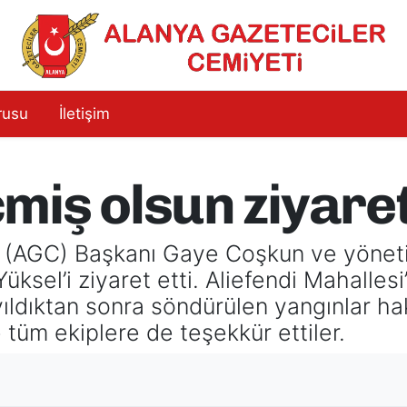
rusu
İletişim
iş olsun ziyaret
 (AGC) Başkanı Gaye Coşkun ve yönetim
ksel’i ziyaret etti. Aliefendi Mahalles
ıldıktan sonra söndürülen yangınlar hak
e tüm ekiplere de teşekkür ettiler.