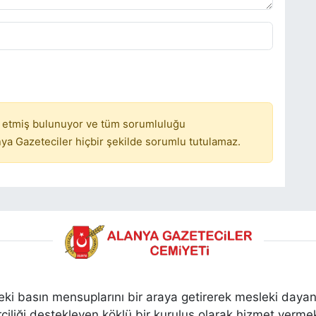
 etmiş bulunuyor ve tüm sorumluluğu
ya Gazeteciler hiçbir şekilde sorumlu tutulamaz.
ki basın mensuplarını bir araya getirerek mesleki dayan
ciliği destekleyen köklü bir kuruluş olarak hizmet vermek