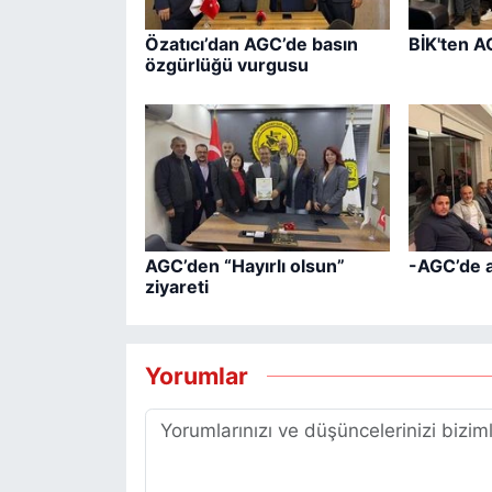
Özatıcı’dan AGC’de basın
BİK'ten A
özgürlüğü vurgusu
AGC’den “Hayırlı olsun”
-AGC’de 
ziyareti
Yorumlar