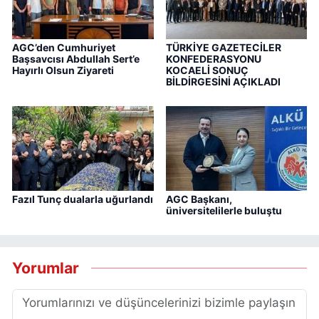
AGC’den Cumhuriyet
TÜRKİYE GAZETECİLER
Başsavcısı Abdullah Sert’e
KONFEDERASYONU
Hayırlı Olsun Ziyareti
KOCAELİ SONUÇ
BİLDİRGESİNİ AÇIKLADI
Fazıl Tunç dualarla uğurlandı
AGC Başkanı,
üniversitelilerle buluştu
Yorumlar