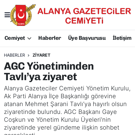
Hakkımızda
Başkan Hakkında
Cemiyet
Haberler
Üye Başvurusu
İletişim
Başkanlarımız
AGC Hakkında
Yönetim Kurulu
Yönetim Kurulu
HABERLER
ZIYARET
AGC Yönetiminden
Üyelerimiz
Üyelerimiz
Tavlı’ya ziyaret
Tüzüğümüz
Başkanlarımız
Alanya Gazeteciler Cemiyeti Yönetim Kurulu,
Ak Parti Alanya İlçe Başkanlığı görevine
Üye Başvurusu
Tüzüğümüz
atanan Mehmet Şarani Tavlı’ya hayırlı olsun
ziyaretinde bulundu. AGC Başkanı Gaye
Coşkun ve Yönetim Kurulu Üyeleri’nin
ziyaretinde yerel gündeme ilişkin sohbet