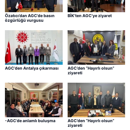
Özatıcı’dan AGC’de basın
BİK'ten AGC'ye ziyaret
özgürlüğü vurgusu
AGC’den Antalya çıkarması
AGC’den “Hayırlı olsun”
ziyareti
-AGC’de anlamlı buluşma
AGC’den “Hayırlı olsun”
ziyareti