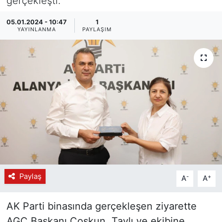
gerçekleşti.
05.01.2024 - 10:47
1
YAYINLANMA
PAYLAŞIM
Paylaş
-
+
A
A
AK Parti binasında gerçekleşen ziyarette
AGC Başkanı Coşkun, Tavlı ve ekibine