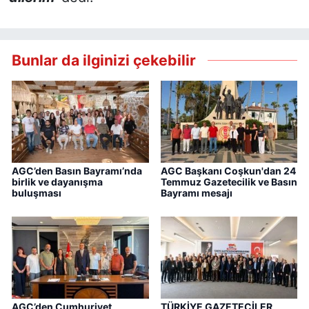
Bunlar da ilginizi çekebilir
AGC’den Basın Bayramı’nda
AGC Başkanı Coşkun'dan 24
birlik ve dayanışma
Temmuz Gazetecilik ve Basın
buluşması
Bayramı mesajı
AGC’den Cumhuriyet
TÜRKİYE GAZETECİLER