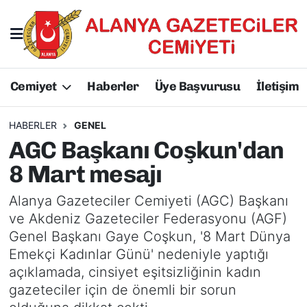
Hakkımızda
Başkan Hakkında
Cemiyet
Haberler
Üye Başvurusu
İletişim
Başkanlarımız
AGC Hakkında
Yönetim Kurulu
Yönetim Kurulu
HABERLER
GENEL
AGC Başkanı Coşkun'dan
Üyelerimiz
Üyelerimiz
8 Mart mesajı
Tüzüğümüz
Başkanlarımız
Alanya Gazeteciler Cemiyeti (AGC) Başkanı
ve Akdeniz Gazeteciler Federasyonu (AGF)
Üye Başvurusu
Tüzüğümüz
Genel Başkanı Gaye Coşkun, '8 Mart Dünya
Emekçi Kadınlar Günü' nedeniyle yaptığı
açıklamada, cinsiyet eşitsizliğinin kadın
gazeteciler için de önemli bir sorun