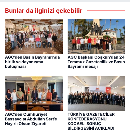
Bunlar da ilginizi çekebilir
AGC’den Basın Bayramı’nda
AGC Başkanı Coşkun'dan 24
birlik ve dayanışma
Temmuz Gazetecilik ve Basın
buluşması
Bayramı mesajı
AGC’den Cumhuriyet
TÜRKİYE GAZETECİLER
Başsavcısı Abdullah Sert’e
KONFEDERASYONU
Hayırlı Olsun Ziyareti
KOCAELİ SONUÇ
BİLDİRGESİNİ AÇIKLADI