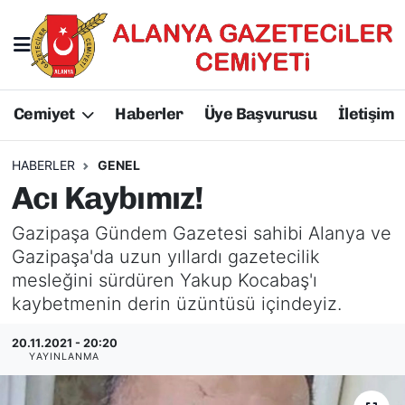
Hakkımızda
Başkan Hakkında
Cemiyet
Haberler
Üye Başvurusu
İletişim
Başkanlarımız
AGC Hakkında
Yönetim Kurulu
Yönetim Kurulu
HABERLER
GENEL
Acı Kaybımız!
Üyelerimiz
Üyelerimiz
Gazipaşa Gündem Gazetesi sahibi Alanya ve
Tüzüğümüz
Başkanlarımız
Gazipaşa'da uzun yıllardı gazetecilik
mesleğini sürdüren Yakup Kocabaş'ı
Üye Başvurusu
Tüzüğümüz
kaybetmenin derin üzüntüsü içindeyiz.
20.11.2021 - 20:20
YAYINLANMA